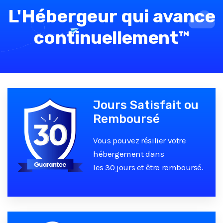
L'Hébergeur qui avance
continuellement
™
Jours Satisfait ou
Remboursé
Vous pouvez résilier votre
hébergement dans
les 30 jours et être remboursé.