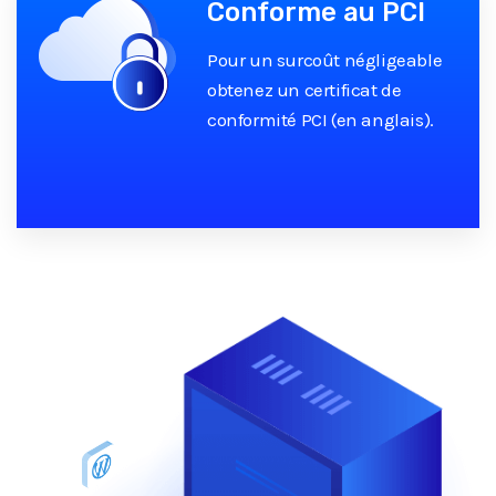
Conforme au PCI
Pour un surcoût négligeable
obtenez un certificat de
conformité PCI (en anglais).