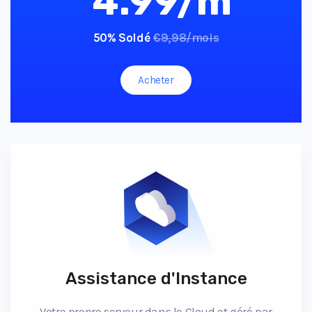
4.99/m
50% Soldé
€9,98/mois
Acheter
Assistance d'Instance
Votre propre serveur dans le Cloud et géré par